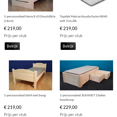
1-persoonsbed Harm E+D (houtdikte
Topdek Matras Koudschuim HR40
2,8cm)
soft 7cm dik
€ 219,00
€ 219,00
Prijs per stuk
Prijs per stuk
Bekijk
Bekijk
1-persoonsbed SAM met boog
1-persoonsbed JEANNET 3 laden
houtknop
€ 219,00
€ 229,00
Prijs per stuk
Prijs per stuk