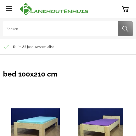
Ruim 35 jaar uw specialist
Fysieke winkel
Afleveren in Nederland en België
bed 100x210 cm